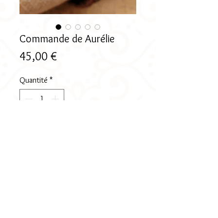
Commande de Aurélie
Prix
45,00 €
Quantité
*
Ajouter au panier
Réalisation d' un bracelet avec cordon
en cuir noir et 3 perles acier.
Fermoir magnétique en acier.