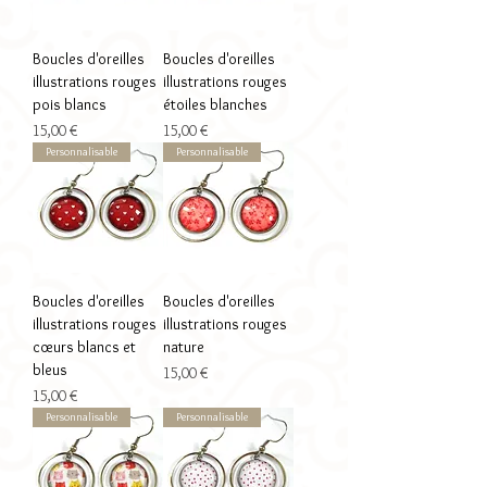
Boucles d'oreilles
Boucles d'oreilles
illustrations rouges
illustrations rouges
pois blancs
étoiles blanches
Prix
Prix
15,00 €
15,00 €
Personnalisable
Personnalisable
Boucles d'oreilles
Boucles d'oreilles
illustrations rouges
illustrations rouges
cœurs blancs et
nature
bleus
Prix
15,00 €
Prix
15,00 €
Personnalisable
Personnalisable