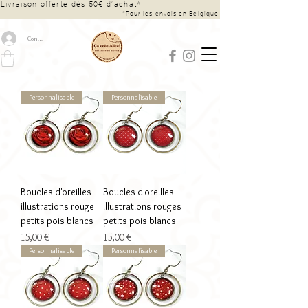
Livraison offerte dès 50€ d’achat*
*Pour les envois en Belgique
Connexion
Personnalisable
Personnalisable
Boucles d'oreilles
Boucles d'oreilles
illustrations rouge
illustrations rouges
petits pois blancs
petits pois blancs
Prix
Prix
15,00 €
15,00 €
Personnalisable
Personnalisable