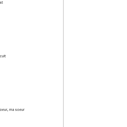
st
e
cuit
coeur, ma soeur