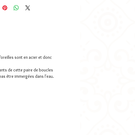
ez-le dans la case "Quel texte
z-vous?" (Comptez un délai de 7 jours
ntaire)
ns:
illustration: 1,6cm
 total: 2,5cm
 totale: 4,5cm
oreilles sont en acier et donc
utilisées: attaches en acier
ants de cette paire de boucles
rgénique), verre et papier.
 pas être immergées dans l'eau.