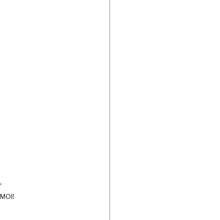
'
t MOI!