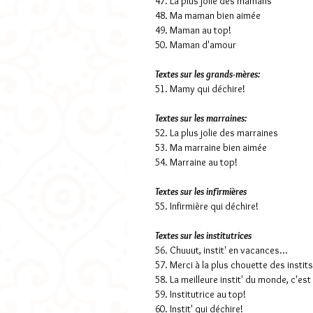
47. La plus jolie des mamans
48. Ma maman bien aimée
49. Maman au top!
50. Maman d'amour
Textes sur les grands-mères:
51. Mamy qui déchire!
Textes sur les marraines:
52. La plus jolie des marraines
53. Ma marraine bien aimée
54. Marraine au top!
Textes sur les infirmières
55. Infirmière qui déchire!
Textes sur les institutrices
56. Chuuut, instit' en vacances...
57. Merci à la plus chouette des instits
58. La meilleure instit' du monde, c'es
59. Institutrice au top!
60. Instit' qui déchire!