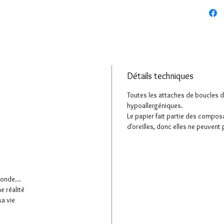
Mentionn
souhaite
suppléme
Dimensio
Diamètre 
Diamètre
Détails techniques
Longueur
Toutes les attaches de boucles d'
hypoallergéniques.
Matières 
Le papier fait partie des compos
(hypoalle
d'oreilles, donc elles ne peuvent
monde...
ne réalité
sa vie