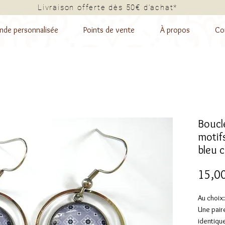
Livraison offerte dès 50€ d’a
de personnalisée
Points de vente
À propos
Co
Boucle
motifs
bleu c
15,0
Au choix:
Une paire
identique