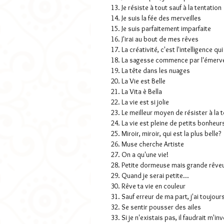
13. Je résiste à tout sauf à la tentation
14. Je suis la fée des merveilles
15. Je suis parfaitement imparfaite
16. J'irai au bout de mes rêves
17. La créativité, c'est l'intelligence q
18. La sagesse commence par l'émerve
19. La tête dans les nuages
20. La Vie est Belle
21. La Vita è Bella
22. La vie est si jolie
23. Le meilleur moyen de résister à la t
24. La vie est pleine de petits bonheur
25. Miroir, miroir, qui est la plus belle?
26. Muse cherche Artiste
27. On a qu'une vie!
28. Petite dormeuse mais grande rêve
29. Quand je serai petite...
30. Rêve ta vie en couleur
31. Sauf erreur de ma part, j'ai toujour
32. Se sentir pousser des ailes
33. Si je n'existais pas, il faudrait m'in