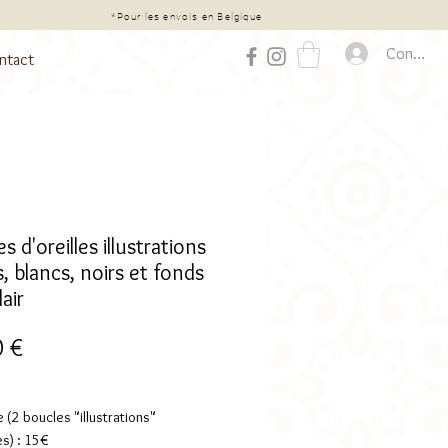
chat*
*Pour les envois en Belgique
Connexio
ntact
s d'oreilles illustrations
, blancs, noirs et fonds
lair
Prix
0 €
 (2 boucles "illustrations"
s) : 15€