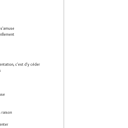
ui s'amuse
illement
entation, c'est d'y céder
s
use
s raison
venter