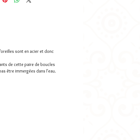
z-vous?" (Comptez un délai de 7 jours
ntaire)
ns:
illustration: 1,6cm
 total: 2,5cm
 totale: 4,5cm
oreilles sont en acier et donc
utilisées: attaches en acier
ants de cette paire de boucles
rgénique), verre et papier.
 pas être immergées dans l'eau.