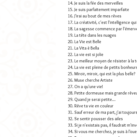
14. Je suis la fée des merveilles
15. Je suis parfaitement imparfaite
16. J'irai au bout de mes rêves
17. La créativité, c'est l'intelligence q
18. La sagesse commence par l'émerve
19. La tête dans les nuages
20. La Vie est Belle
21. La Vita è Bella
22. La vie est si jolie
23. Le meilleur moyen de résister à la t
24. La vie est pleine de petits bonheur
25. Miroir, miroir, qui est la plus belle?
26. Muse cherche Artiste
27. On a qu'une vie!
28. Petite dormeuse mais grande rêve
29. Quand je serai petite...
30. Rêve ta vie en couleur
31. Sauf erreur de ma part, j'ai toujour
32. Se sentir pousser des ailes
33. Si je n'existais pas, il faudrait m'in
34. Si vous me cherchez, je suis à l'oue