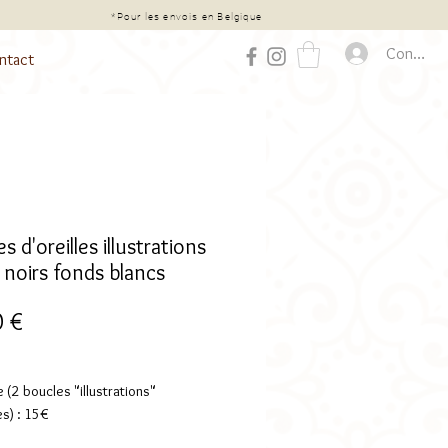
chat*
*Pour les envois en Belgique
Connexio
ntact
s d'oreilles illustrations
 noirs fonds blancs
Prix
0 €
 (2 boucles "illustrations"
s) : 15€