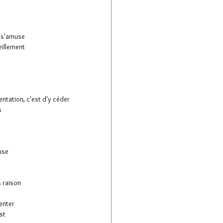
ui s'amuse
illement
entation, c'est d'y céder
s
use
s raison
venter
st