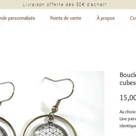
Livraison offerte dès 50€ d’a
de personnalisée
Points de vente
À propos
Co
Boucle
cubes
15,0
Au choix:
Une paire
identique
ou