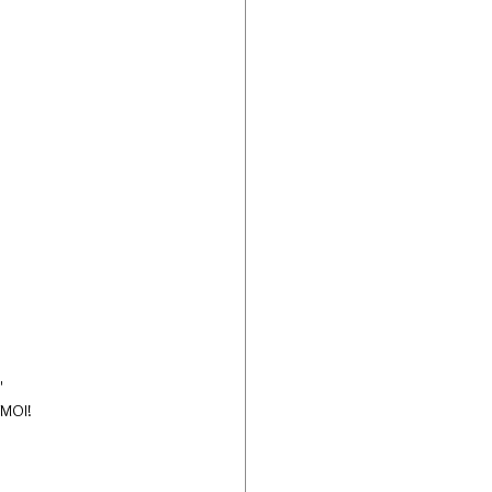
'
t MOI!