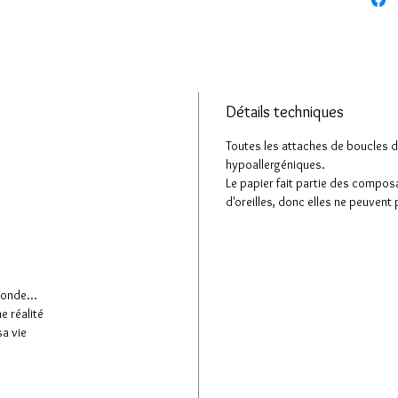
souhaite
suppléme
Dimensio
Diamètre 
Diamètre
Détails techniques
Longueur
Toutes les attaches de boucles d'
hypoallergéniques.
Matières 
Le papier fait partie des compos
(hypoalle
d'oreilles, donc elles ne peuvent
monde...
ne réalité
sa vie