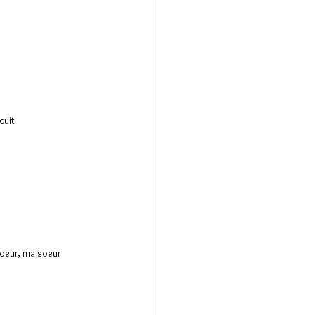
e
cuit
coeur, ma soeur