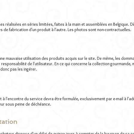
s réalisées en séries limitées, faites à la main et assemblées en Belgique. Dè
ces de fabrication d'un produit à l'autre. Les photos sont non-contractuelles.
ne mauvaise utilisation des produits acquis sur le site. De même, les domma
a responsabilité de l'utilisateur. En ce qui concerne la collection gourmande
ut donc pas les ingérer.
t à l'encontre du service devra être formulée, exclusivement par e-mail à l'a
teur sous peine de déchéance.
tation
'acheteur dispose d'un délai de quinze jours à compter de la livraison de sa