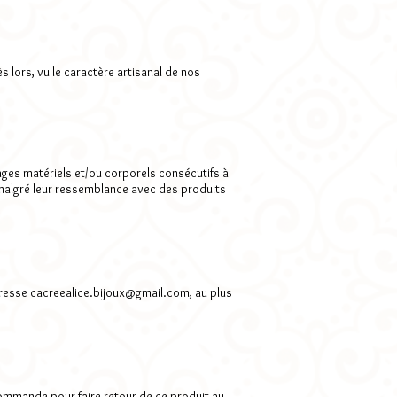
s lors, vu le caractère artisanal de nos
ges matériels et/ou corporels consécutifs à
, malgré leur ressemblance avec des produits
dresse
cacreealice.bijoux@gmail.com
, au plus
 commande pour faire retour de ce produit au