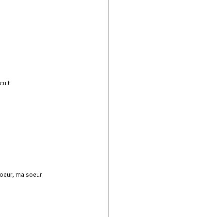
e
cuit
coeur, ma soeur