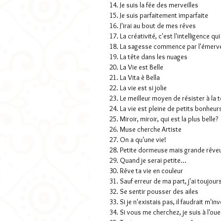
14. Je suis la fée des merveilles
15. Je suis parfaitement imparfaite
16. J'irai au bout de mes rêves
17. La créativité, c'est l'intelligence q
18. La sagesse commence par l'émerve
19. La tête dans les nuages
20. La Vie est Belle
21. La Vita è Bella
22. La vie est si jolie
23. Le meilleur moyen de résister à la t
24. La vie est pleine de petits bonheur
25. Miroir, miroir, qui est la plus belle?
26. Muse cherche Artiste
27. On a qu'une vie!
28. Petite dormeuse mais grande rêve
29. Quand je serai petite...
30. Rêve ta vie en couleur
31. Sauf erreur de ma part, j'ai toujour
32. Se sentir pousser des ailes
33. Si je n'existais pas, il faudrait m'in
34. Si vous me cherchez, je suis à l'oue