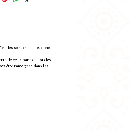
-vous?" (Comptez un délai de 7 jours
ntaire)
ons:
illustration: 1,6cm
 total: 1,8cm
 totale: 2,8cm
oreilles sont en acier et donc
 utilisées:
attaches en acier
ants de cette paire de boucles
rgénique), verre et papier.
 pas être immergées dans l'eau.