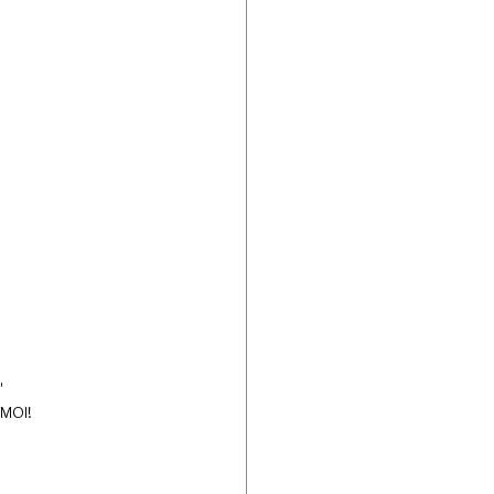
'
t MOI!