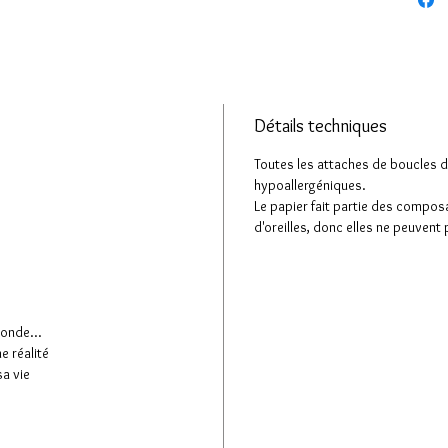
souhaitez
suppléme
Dimensi
Diamètre 
Diamètre
Détails techniques
Longueur
Toutes les attaches de boucles d'
hypoallergéniques.
Matières
Le papier fait partie des compos
(hypoalle
d'oreilles, donc elles ne peuvent
monde...
ne réalité
sa vie