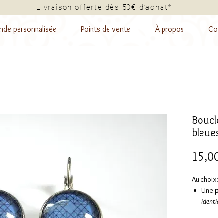
Livraison offerte dès 50€ d’a
de personnalisée
Points de vente
À propos
Co
Boucle
bleue
15,0
Au choix:
Une
identi
ou