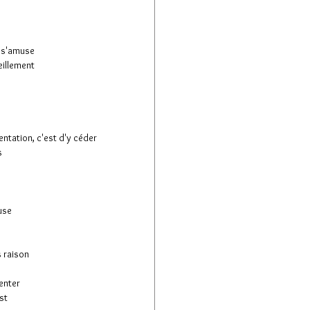
ui s'amuse
illement
entation, c'est d'y céder
s
use
s raison
venter
st