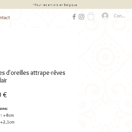
chat*
*Pour les envois en Belgique
Connexio
ntact
s d'oreilles attrape-rêves
lair
Prix
0 €
ons:
: +-8cm
 +-2,1cm