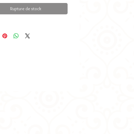
 utilisées:
plumes, perles, fil et métal
Rupture de stock
ans nickel