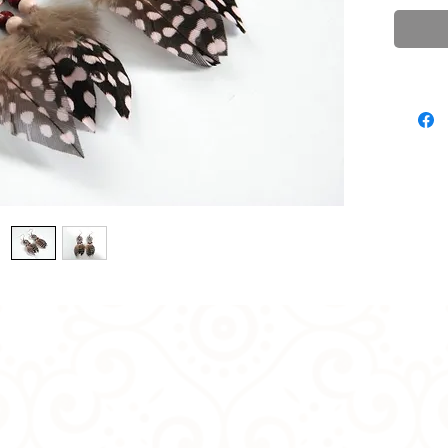
Matières
bronze s