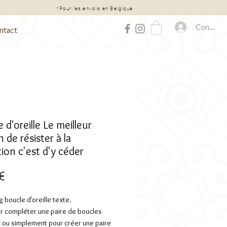
chat*
*Pour les envois en Belgique
Connexio
ntact
 d'oreille Le meilleur
de résister à la
ion c'est d'y céder
Prix
€
e
boucle d'oreille texte.
ur compléter une paire de boucles
es ou simplement pour créer une paire