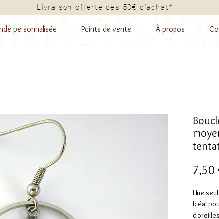
Livraison offerte dès 50€ d’a
de personnalisée
Points de vente
À propos
Co
Boucle
moyen 
tentat
7,50 
Une seul
Idéal po
d'oreill